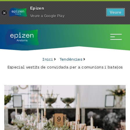
Epizen
Veure
Veure a Google Play
To
Inici
Tendències
Especial vestits de convidada per a comunions i batejos