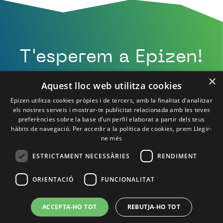
T'esperem a Epizen!
×
Aquest lloc web utilitza cookies
Epizen utilitza cookies pròpies i de tercers, amb la finalitat d'analitzar
els nostres serveis i mostrar-te publicitat relacionada amb les teves
preferències sobre la base d'un perfil elaborat a partir dels teus
hàbits de navegació. Per accedir a la política de cookies, prem
Llegir-
ne més
ESTRICTAMENT NECESSÀRIES
RENDIMENT
ORIENTACIÓ
FUNCIONALITAT
Política de Privacitat
Política de cookies
Avís Legal
Contacte
ACCEPTA-HO TOT
REBUTJA-HO TOT