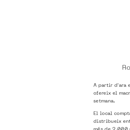
Ro
A partir d'ara
ofereix el macr
setmana.
El local compt
distribueix en
més de 2.000 p