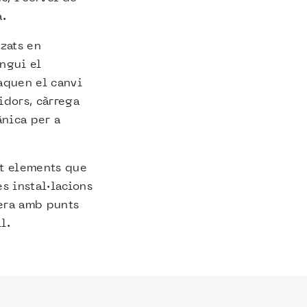
a.
zats en
ingui el
aquen el canvi
idors, càrrega
ànica per a
nt elements que
s instal·lacions
pera amb punts
l.