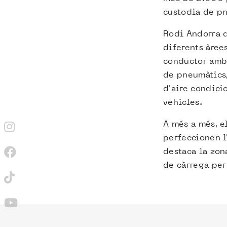
custodia de pn
Rodi Andorra d
diferents àree
conductor amb 
de pneumàtics,
d'aire condicio
vehicles.
A més a més, e
perfeccionen l
destaca la zon
de càrrega per