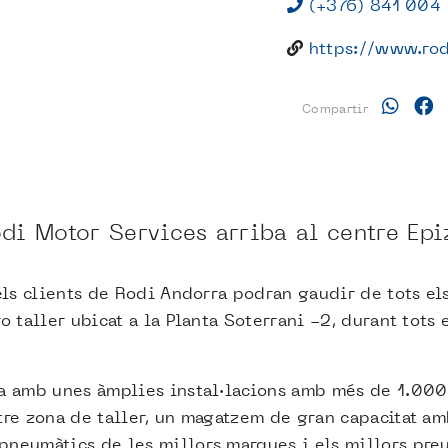
(+376) 841 004
https://www.rod
Compartir
di Motor Services arriba al centre Epi
 els clients de Rodi Andorra podran gaudir de tots el
o taller ubicat a la Planta Soterrani -2, durant tots 
a amb unes àmplies instal·lacions amb més de 1.000m
tre zona de taller, un magatzem de gran capacitat am
neumàtics de les millors marques i els millors preus