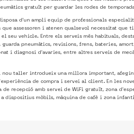
eumàtics gratuït per guardar les rodes de temporad
isposa d'un ampli equip de professionals especialit
s que assessoren i atenen qualsevol necessitat que t
el seu vehicle. Entre els serveis més habituals, dest
 guarda pneumàtics, revisions, frens, bateries, amort
nat i diagnosi d'avaries, entre altres serveis de mec
l nou taller introdueix una millora important, afegi
'experiència de compra i servei al client. En les nove
a de recepció amb servei de WiFi gratuït, zona d'es
 a dispositius mòbils, màquina de cafè i zona infanti