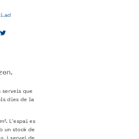
i.ad
zen.
s serveis que
els dies de la
². L'espai es
b un stock de
, i servei de