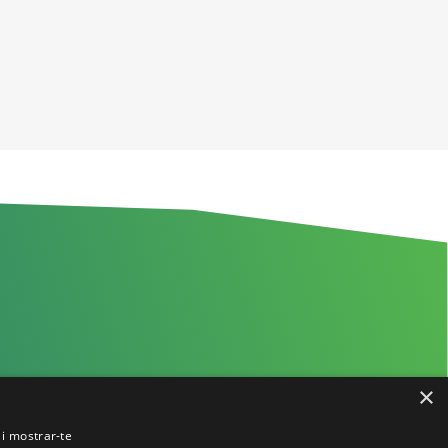
×
s i mostrar-te