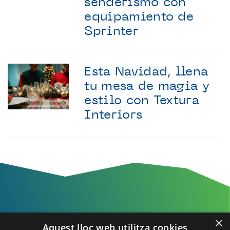
senderismo con
equipamiento de
Sprinter
Esta Navidad, llena
tu mesa de magia y
estilo con Textura
Interiors
¡Te esperamos en
×
Aquest lloc web utilitza cookies